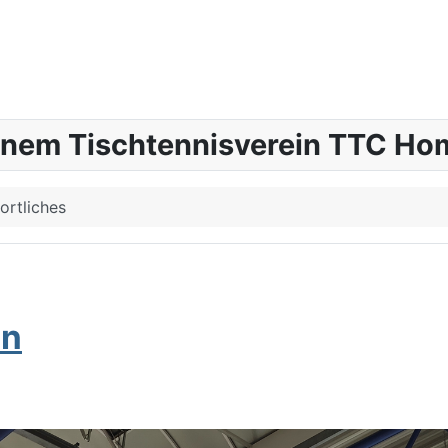
inem Tischtennisverein TTC Hom
ortliches
en