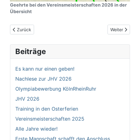
Geehrte bei den Vereinsmeisterschaften 2026 in der
Übersicht
Vorheriger Beitrag: JHV 2026
Nächster Beitr
Zurück
Weiter
Beiträge
Es kann nur einen geben!
Nachlese zur JHV 2026
Olympiabewerbung KölnRheinRuhr
JHV 2026
Training in den Osterferien
Vereinsmeisterschaften 2025
Alle Jahre wieder!
Erste Mannschaft schafft den Anschluss