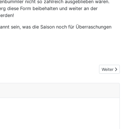
enbummler nicht so zahlreich ausgeblieben wären.
erg diese Form beibehalten und weiter an der
werden!
pannt sein, was die Saison noch für Überraschungen
Nächster Beitr
Weiter