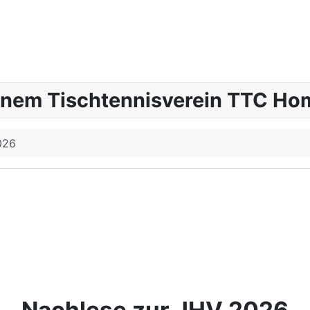
inem Tischtennisverein TTC Hom
026