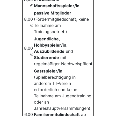
€
Mannschaftsspieler/in
passive Mitglieder
8,00
(Fördermitgliedschaft, keine
€
Teilnahme am
Trainingsbetrieb)
Jugendliche
,
Hobbyspieler/in
,
8,00
Auszubildende
und
€
Studierende
mit
regelmäßiger Nachweispflicht
Gastspieler/in
(Spielberechtigung in
anderem TT-Verein
erforderlich und keine
Teilnahme am Jugendtraining
oder an
Jahreshauptversammlungen);
6,00
Familienmitgliedschaft
ab